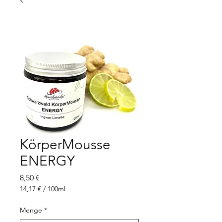
KörperMousse
ENERGY
Preis
8,50 €
14,17 €
/
100ml
14,17 €
pro
Menge
*
100